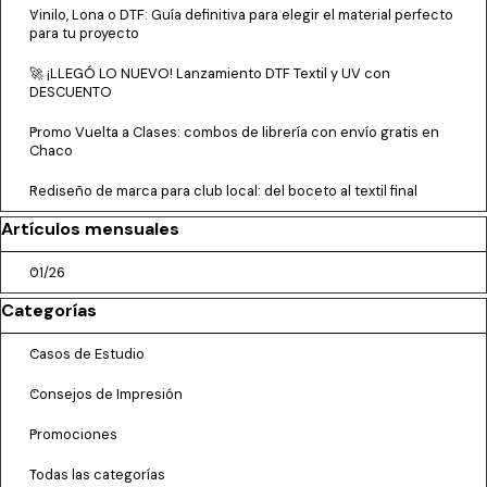
Vinilo, Lona o DTF: Guía definitiva para elegir el material perfecto
para tu proyecto
🚀 ¡LLEGÓ LO NUEVO! Lanzamiento DTF Textil y UV con
DESCUENTO
Promo Vuelta a Clases: combos de librería con envío gratis en
Chaco
Rediseño de marca para club local: del boceto al textil final
Saltar el bloque Artículos mensuales
Artículos mensuales
01/26
Saltar el bloque Categorías
Categorías
Casos de Estudio
Consejos de Impresión
Promociones
Todas las categorías