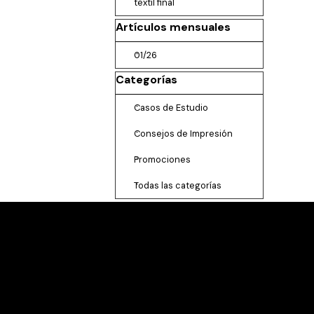
textil final
Saltar el bloque Artículos mensuales
Artículos mensuales
01/26
Saltar el bloque Categorías
Categorías
Casos de Estudio
Consejos de Impresión
Promociones
Todas las categorías