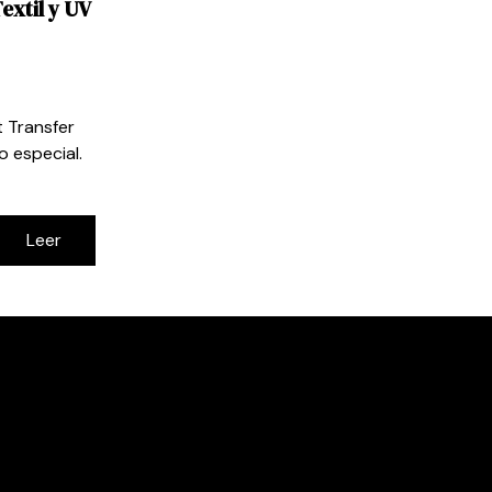
xtil y UV
t Transfer
o especial.
Leer