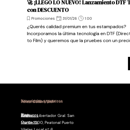
🚀 ¡LLEGÓ LO NUEVO! Lanzamiento DTF Te
con DESCUENTO
Promociones
31/01/26
1:00
¿Querés calidad premium en tus estampados?
Incorporamos la última tecnología en DTF (Direc
to Film) y queremos que la pruebes con un preci
Novedades y recursos
Información y políticas
Sobre Colibrí Web
Portal ColibríWeb
Blog
Contacto
Inicio
Avenida Libertador Gral. San
Contacto
Martín 1300, Peatonal Puerto
Vilelas Local nº 6