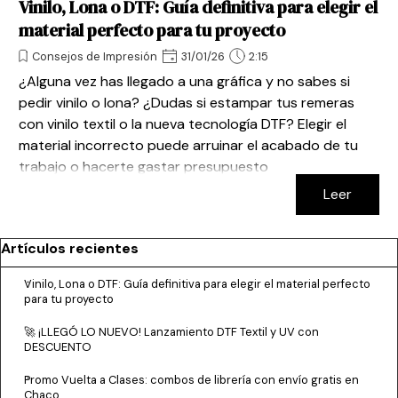
Vinilo, Lona o DTF: Guía definitiva para elegir el
material perfecto para tu proyecto
Consejos de Impresión
31/01/26
2:15
¿Alguna vez has llegado a una gráfica y no sabes si
pedir vinilo o lona? ¿Dudas si estampar tus remeras
con vinilo textil o la nueva tecnología DTF? Elegir el
material incorrecto puede arruinar el acabado de tu
trabajo o hacerte gastar presupuesto
innecesariamente. En esta guía rápida desglosamos los
Leer
tres "gigantes" de la impresión digital para que elijas
con seguridad.
Saltar el bloque Artículos recientes
Artículos recientes
Vinilo, Lona o DTF: Guía definitiva para elegir el material perfecto
para tu proyecto
🚀 ¡LLEGÓ LO NUEVO! Lanzamiento DTF Textil y UV con
DESCUENTO
Promo Vuelta a Clases: combos de librería con envío gratis en
Chaco