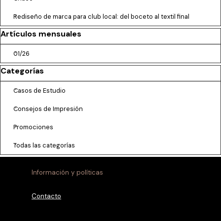
Rediseño de marca para club local: del boceto al textil final
Saltar el bloque Artículos mensuales
Artículos mensuales
01/26
Saltar el bloque Categorías
Categorías
Casos de Estudio
Consejos de Impresión
Promociones
Todas las categorías
Información y políticas
Contacto