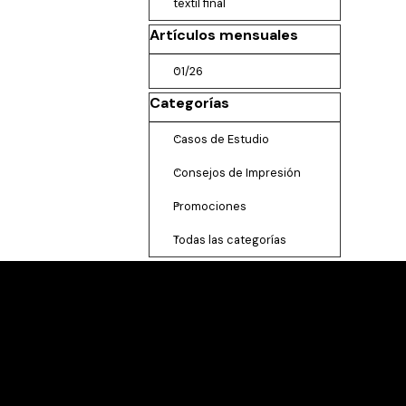
textil final
Saltar el bloque Artículos mensuales
Artículos mensuales
01/26
Saltar el bloque Categorías
Categorías
Casos de Estudio
Consejos de Impresión
Promociones
Todas las categorías