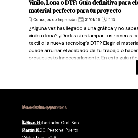
Vinilo, Lona o DTF: Guía definitiva para el
material perfecto para tu proyecto
Consejos de Impresión
31/01/26
2:15
¿Alguna vez has llegado a una gráfica y no sabes
vinilo o lona? ¿Dudas si estampar tus remeras co
textil o la nueva tecnología DTF? Elegir el materi
puede arruinar el acabado de tu trabajo o hace
presupuesto innecesariamente. En esta guía ráp
desglosamos los tres "gigantes" de la impresión d
que elijas con seguridad.
Novedades y recursos
Información y políticas
Sobre Colibrí Web
Portal ColibríWeb
Blog
Contacto
Inicio
Avenida Libertador Gral. San
Contacto
Martín 1300, Peatonal Puerto
Vilelas Local nº 6