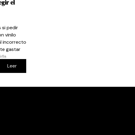
egir el
 si pedir
n vinilo
al incorrecto
rte gastar
ida
igital para
Leer