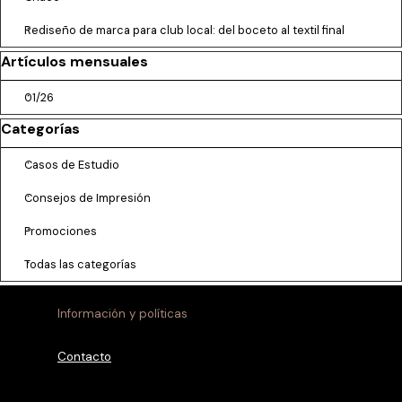
Rediseño de marca para club local: del boceto al textil final
Saltar el bloque Artículos mensuales
Artículos mensuales
01/26
Saltar el bloque Categorías
Categorías
Casos de Estudio
Consejos de Impresión
Promociones
Todas las categorías
Información y políticas
Contacto