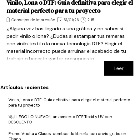
Vinilo, Lona o DTF: Guía definitiva para elegir el
material perfecto para tu proyecto
Consejos de Impresión
31/01/26
2:15
¿Alguna vez has llegado a una gráfica y no sabes si
pedir vinilo o lona? ¿Dudas si estampar tus remeras
con vinilo textil o la nueva tecnología DTF? Elegir el
material incorrecto puede arruinar el acabado de tu
trabajo o hacerte gastar presupuesto
innecesariamente. En esta guía rápida desglosamos los
Leer
tres "gigantes" de la impresión digital para que elijas
con seguridad.
Saltar el bloque Artículos recientes
Artículos recientes
Vinilo, Lona o DTF: Guía definitiva para elegir el material perfecto
para tu proyecto
🚀 ¡LLEGÓ LO NUEVO! Lanzamiento DTF Textil y UV con
DESCUENTO
Promo Vuelta a Clases: combos de librería con envío gratis en
Chaco